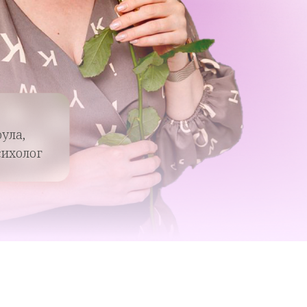
ула,
ихолог