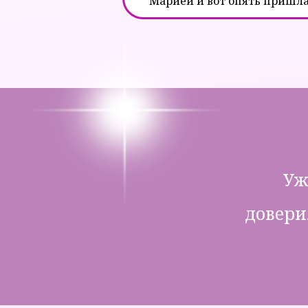
Марией и вот опять пришла
Уж
довери