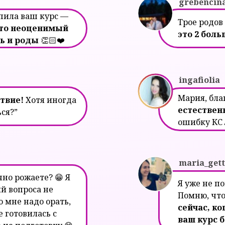
grebencin
упила ваш курс —
Трое родов
это неоценимый
это 2 бол
ть и роды
👏🏻❤️
ingafiolia
Мария, бла
твие!
Хотя иногда
естествен
ься?”
ошибку КС 
maria_gett
но рожаете? 😁 Я
Я уже не п
й вопроса не
Помню, что
о мне надо орать,
сейчас, ко
 готовилась с
ваш курс 