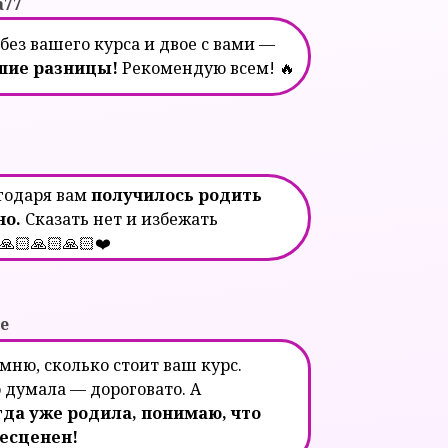
a77
 без вашего курса и двое с вами —
ьшие разницы!
Рекомендую всем! 🔥
годаря вам
получилось родить
но.
Сказать нет и избежать
🏻🙏🏻🙏🏻❤️
e
омню, сколько стоит ваш курс.
 думала — дороговато. А
гда уже родила, понимаю, что
бесценен!