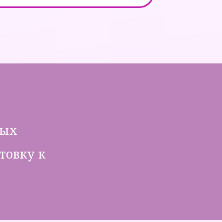
ных
товку к